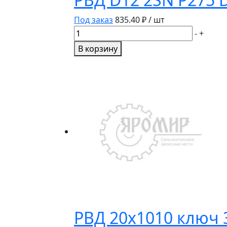
Под заказ
835.40
₽ / шт
Количество
-
+
товара
В корзину
РВД
D12
2SN
P275
DKL
M20Х1,5
L-
700
РВД 20х1010 ключ 