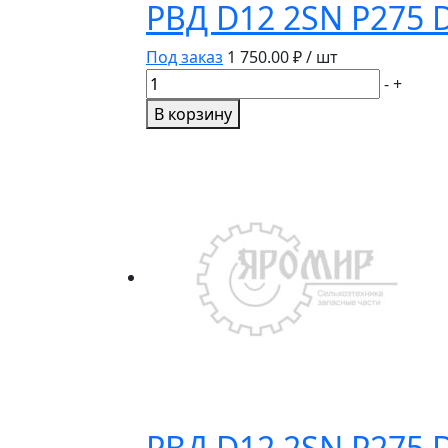
РВД D12 2SN P275 
Под заказ
1 750.00
₽ / шт
Количество
-
+
товара
В корзину
РВД
D12
2SN
P275
DKL
M20Х1,5
L-
1100
РВД D12 2SN P275 