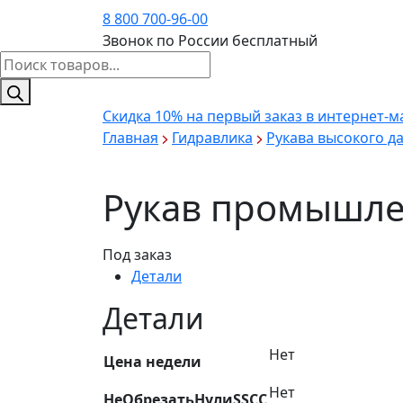
8 800 700-96-00
Звонок по России бесплатный
Поиск
товаров
Скидка 10%
на первый заказ в интернет-м
Главная
Гидравлика
Рукава высокого д
Рукав промышле
Под заказ
Детали
Детали
Нет
Цена недели
Нет
НеОбрезатьНулиSSCC