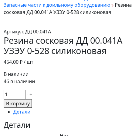
Запасные части к доильному оборудованию
Резина
сосковая ДД 00.041А УЗЭУ 0-528 силиконовая
Артикул:
ДД 00.041А
Резина сосковая ДД 00.041А
УЗЭУ 0-528 силиконовая
454.00
₽ / шт
В наличии
46 в наличии
Количество
-
+
товара
В корзину
Резина
Детали
сосковая
ДД
Детали
00.041А
Нет