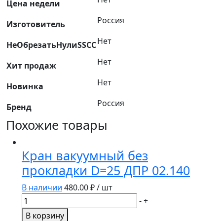
УЗЭУ
Цена недели
0-
Россия
Изготовитель
528
силиконовая
Нет
НеОбрезатьНулиSSCC
Нет
Хит продаж
Нет
Новинка
Россия
Бренд
Похожие товары
Кран вакуумный без
прокладки D=25 ДПР 02.140
В наличии
480.00
₽ / шт
Количество
-
+
товара
В корзину