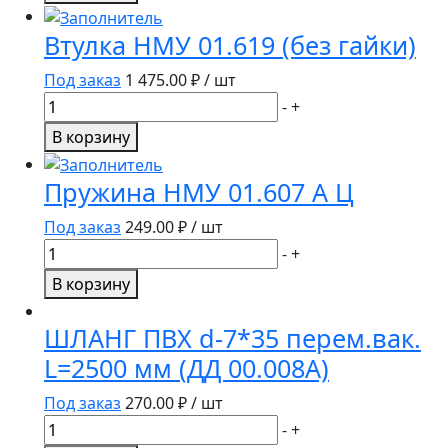
Кран
вакуумный
Втулка НМУ 01.619 (без гайки)
без
прокладки
Под заказ
1 475.00
₽ / шт
D=25
Количество
-
+
ДПР
товара
В корзину
02.140
Втулка
НМУ
Пружина НМУ 01.607 А Ц
01.619
(без
Под заказ
249.00
₽ / шт
гайки)
Количество
-
+
товара
В корзину
Пружина
НМУ
ШЛАНГ ПВХ d-7*35 перем.вак.
01.607
L=2500 мм (ДД 00.008А)
А
Ц
Под заказ
270.00
₽ / шт
Количество
-
+