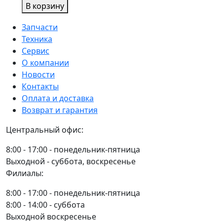
товара
В корзину
ШЛАНГ
ПВХ
Запчасти
d-
Техника
7*35
Сервис
перем.вак.
О компании
L=2500
Новости
мм
Контакты
(ДД
Оплата и доставка
00.008А)
Возврат и гарантия
Центральный офис:
8:00 - 17:00 - понедельник-пятница
Выходной - суббота, воскресенье
Филиалы:
8:00 - 17:00 - понедельник-пятница
8:00 - 14:00 - суббота
Выходной воскресенье