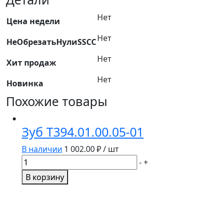
40"х200"
Нет
1016289
Цена недели
Нет
НеОбрезатьНулиSSCC
Нет
Хит продаж
Нет
Новинка
Похожие товары
Зуб Т394.01.00.05-01
В наличии
1 002.00
₽ / шт
Количество
-
+
товара
В корзину
Зуб
Т394.01.00.05-
01