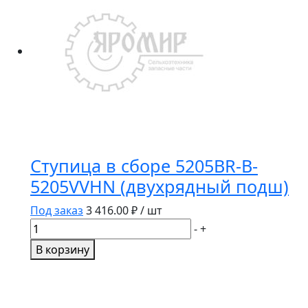
Ступица в сборе 5205BR-B-
5205VVHN (двухрядный подш)
Под заказ
3 416.00
₽ / шт
Количество
-
+
товара
В корзину
Ступица
в
сборе