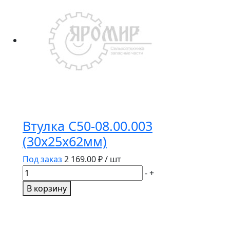
5205BR-
B-
5205VVHN
(двухрядный
подш)
Втулка С50-08.00.003
(30х25х62мм)
Под заказ
2 169.00
₽ / шт
Количество
-
+
товара
В корзину
Втулка
С50-
08.00.003