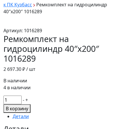
к ПК Кузбасс
Ремкомплект на гидроцилиндр
40″х200″ 1016289
Артикул:
1016289
Ремкомплект на
гидроцилиндр 40″х200″
1016289
2 697.30
₽ / шт
В наличии
4 в наличии
Количество
-
+
товара
В корзину
Ремкомплект
Детали
на
гидроцилиндр
Детали