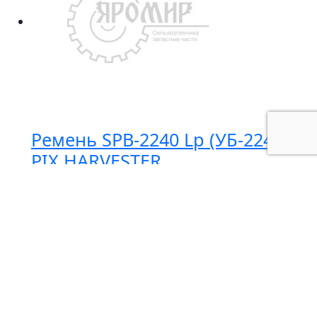
PIX
Ремень SPB-2240 Lр (УБ-2240)
PIX HARVESTER
В наличии
1 000.00
₽ / шт
Количество
-
+
товара
В корзину
Ремень
SPB-
Запчасти
2240
Техника
Lр
Сервис
(УБ-2240)
О компании