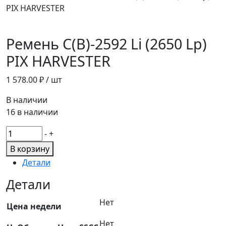
PIX HARVESTER
Ремень С(В)-2592 Li (2650 Lp)
PIX HARVESTER
1 578.00
₽ / шт
В наличии
16 в наличии
Количество
-
+
товара
В корзину
Ремень
Детали
С(В)-2592
Li
Детали
(2650
Нет
Lp)
Цена недели
PIX
Нет