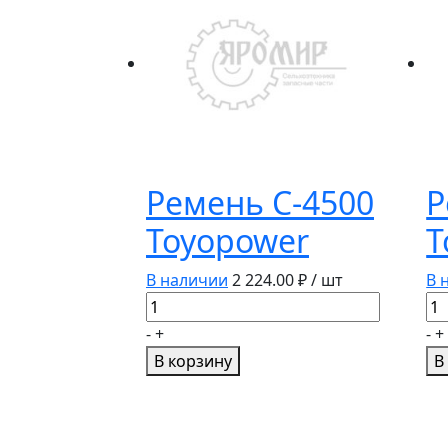
Ремень С-4500
Р
Toyopower
T
В наличии
2 224.00
₽ / шт
В 
Количество
Ко
товара
то
-
+
-
+
Ремень
Ре
В корзину
В
С-4500
А-
Toyopower
To