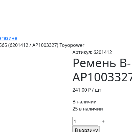
агазине
565 (6201412 / АР1003327) Toyopower
Артикул:
6201412
Ремень B-
АР1003327
241.00
₽ / шт
В наличии
25 в наличии
Количество
-
+
товара
В корзину