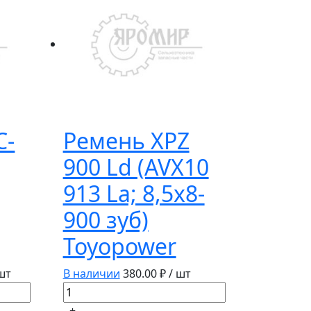
C-
Ремень XPZ
900 Ld (AVX10
913 La; 8,5х8-
900 зуб)
Toyopower
 шт
В наличии
380.00
₽ / шт
Количество
товара