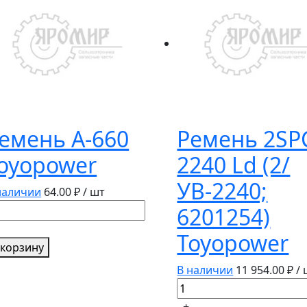
емень А-660
Ремень 2SP
oyopower
2240 Ld (2/
УВ-2240;
наличии
64.00
₽ / шт
личество
6201254)
вара
Toyopower
мень
 корзину
660
В наличии
11 954.00
₽ /
yopower
Количество
товара