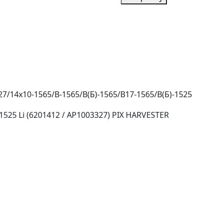
Ремень
B-
1565
(6201412
/
АР1003327)
Toyopower
7/14х10-1565/В-1565/В(Б)-1565/В17-1565/В(Б)-1525
1525 Li (6201412 / АР1003327) PIX HARVESTER