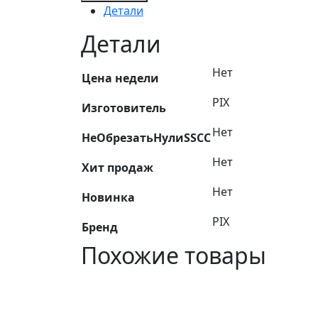
Ремень
Детали
AVX13-
1175
Детали
XPA/11-
10-
Нет
Цена недели
1157
PIX
зуб.
Изготовитель
PIX
Нет
HARVESTER
НеОбрезатьНулиSSCC
Нет
Хит продаж
Нет
Новинка
PIX
Бренд
Похожие товары