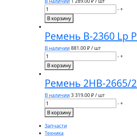
В наличии
1 289.00
₽ / шт
(УБ-2240)
Количество
-
+
PIX
товара
В корзину
HARVESTER
Ремень
8РК-1790
Ремень В-2360 Lp 
(АР1003171)
PIX
В наличии
881.00
₽ / шт
Количество
-
+
товара
В корзину
Ремень
В-2360
Ремень 2НВ-2665/2
Lp
PIX
В наличии
3 319.00
₽ / шт
HARVESTER
Количество
-
+
товара
В корзину
Ремень
2НВ-2665/2662
Запчасти
PIX
Техника