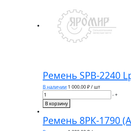
Ремень SPB-2240 Lр
В наличии
1 000.00
₽ / шт
Количество
-
+
товара
В корзину
Ремень
SPB-
Ремень 8РК-1790 (А
2240
Lр