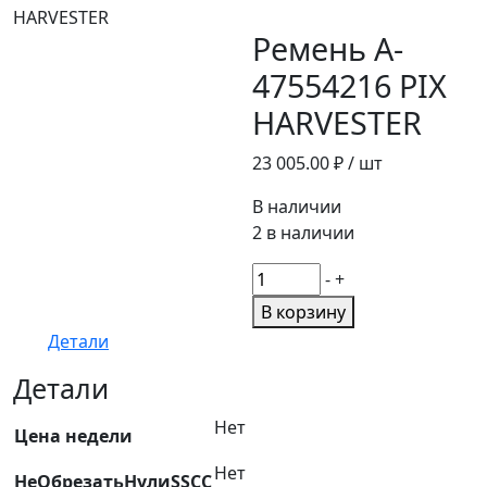
HARVESTER
Ремень A-
47554216 PIX
HARVESTER
23 005.00
₽ / шт
В наличии
2 в наличии
Количество
-
+
товара
В корзину
Ремень
Детали
A-
47554216
Детали
PIX
Нет
HARVESTER
Цена недели
Нет
НеОбрезатьНулиSSCC