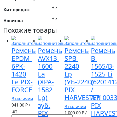
Нет
Хит продаж
Нет
Новинка
Похожие товары
Ремень
Ремень
Ремень
Ремень
EPDM-
AVX13-
SPB-
B-
6PK-
1600
2240
1565/B-
1420
La
Lр
1525 Li
Le PIX-
(XPA-
(УБ-2240)
(620141
FORCE
1582
PIX
/
Lp)
HARVESTER
АР10033
В наличии
зуб.
PIX
941.00
₽ /
В наличии
шт
PIX
HARVES
1 000.00
₽ /