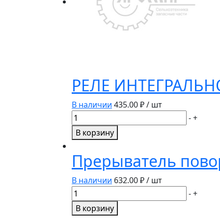
РЕЛЕ ИНТЕГРАЛЬН
В наличии
435.00
₽ / шт
Количество
-
+
товара
В корзину
РЕЛЕ
ИНТЕГРАЛЬНОЕ
Прерыватель пово
РЕГУЛЯТОРА
НАПРЯЖЕНИЯ
В наличии
632.00
₽ / шт
ТРАКТОР
Количество
-
+
Я120
товара
В корзину
Прерыватель