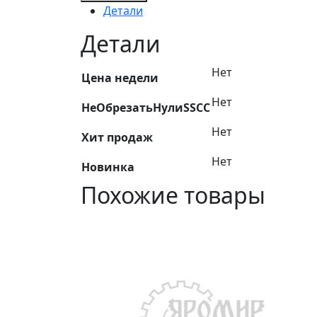
Реле
Детали
12в
40а
Детали
902.3747/752.3777
5
Нет
Цена недели
конт.
Нет
НеОбрезатьНулиSSCC
Нет
Хит продаж
Нет
Новинка
Похожие товары