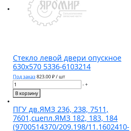
2-
7
(силикон),
(8401.1303099)
Стекло левой двери опускное
630х570 5336-6103214
Под заказ
823.00
₽ / шт
Количество
-
+
товара
В корзину
Стекло
левой
ПГУ дв.ЯМЗ 236, 238, 7511,
двери
7601,сцепл.ЯМЗ 182, 183, 184
опускное
(9700514370/209.198/11.1602410-
630х570