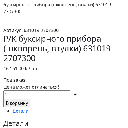
буксирного прибора (шкворень, втулки) 631019-
2707300
Артикул:
631019-2707300
Р/К буксирного прибора
(шкворень, втулки) 631019-
2707300
16 161.00
₽ / шт
Под заказ
Цена может отличаться!
Количество
-
+
товара
В корзину
Р/
Детали
К
буксирного
Детали
прибора