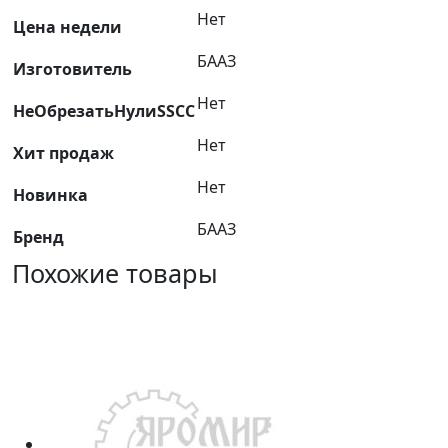
Нет
(шкворень,
Цена недели
втулки)
БААЗ
Изготовитель
631019-
2707300
Нет
НеОбрезатьНулиSSCC
Нет
Хит продаж
Нет
Новинка
БААЗ
Бренд
Похожие товары