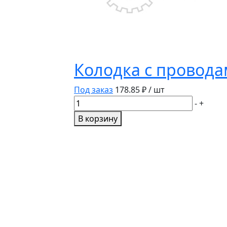
Колодка с проводам
Под заказ
178.85
₽ / шт
Количество
-
+
товара
В корзину
Колодка
с
проводами
8-
конт.
КЛ044-
1