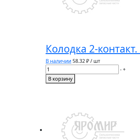
Колодка 2-контакт
В наличии
58.32
₽ / шт
Количество
-
+
товара
В корзину
Колодка
2-
контакт.
с
проводами
Диалуч
КЛ065-
1