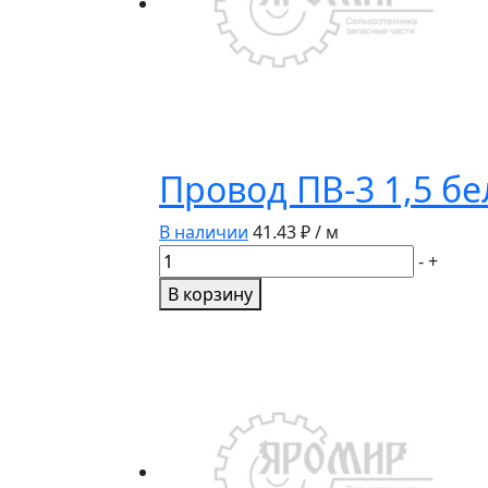
Провод ПВ-3 1,5 б
В наличии
41.43
₽ / м
Количество
-
+
товара
В корзину
Провод
ПВ-3
1,5
белый