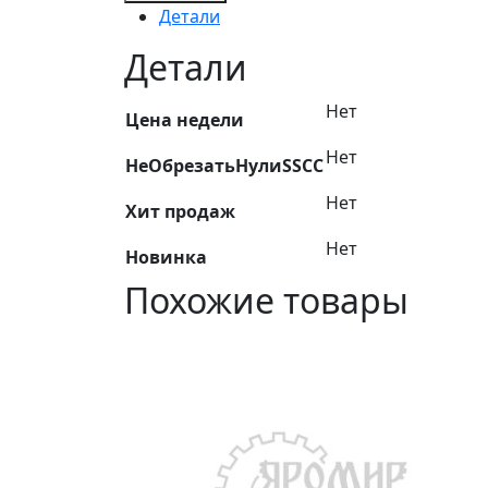
Провод
Детали
ПВ-3
1,5
Детали
синий
Нет
Цена недели
Нет
НеОбрезатьНулиSSCC
Нет
Хит продаж
Нет
Новинка
Похожие товары