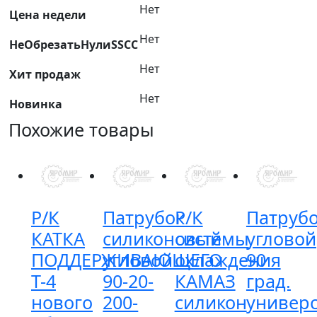
Нет
пробка
Цена недели
(черная)
Нет
НеОбрезатьНулиSSCC
ГБЦ
Нет
Хит продаж
Нет
Новинка
Похожие товары
Р/К
Патрубок
Р/К
Патруб
КАТКА
силиконовый
системы
угловой
ПОДДЕРЖИВАЮЩЕГО
угловой
охлаждения
90
Т-4
90-20-
КАМАЗ
град.
нового
200-
силикон
универ