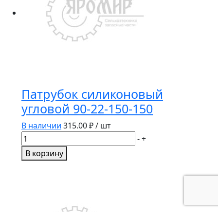
200
Патрубок силиконовый
угловой 90-22-150-150
В наличии
315.00
₽ / шт
Количество
-
+
товара
В корзину
Патрубок
силиконовый
угловой
90-
22-