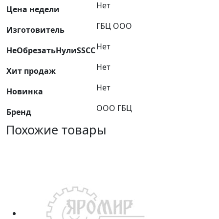
Нет
МАЗ,
Цена недели
ЯМЗ
ГБЦ ООО
Изготовитель
236
/
Нет
НеОбрезатьНулиSSCC
236-
1009040
Нет
Хит продаж
ПМ
Нет
ГБЦ
Новинка
ООО ГБЦ
Бренд
Похожие товары