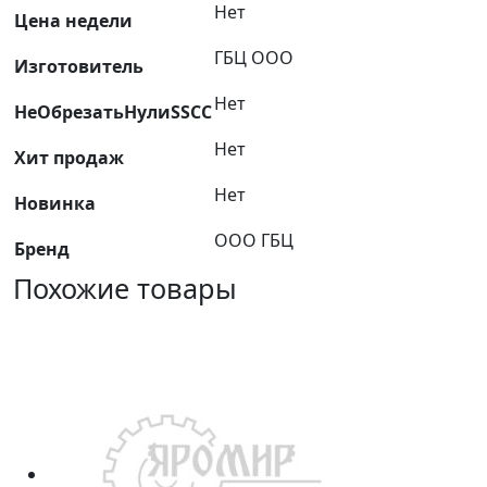
Нет
ЯМЗ-238
Цена недели
(238.1009040)
ГБЦ ООО
Изготовитель
ГБЦ
Нет
НеОбрезатьНулиSSCC
Нет
Хит продаж
Нет
Новинка
ООО ГБЦ
Бренд
Похожие товары