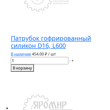
Патрубок гофрированный
силикон D16, L600
В наличии
454.00
₽ / шт
Количество
-
+
товара
В корзину
Патрубок
гофрированный
силикон
D16,
L600