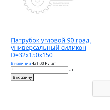
Патрубок угловой 90 град.
универсальный силикон
D=32х150х150
В наличии
431.00
₽ / шт
Количество
-
+
товара
В корзину
Патрубок
угловой
90
град.
универсальный