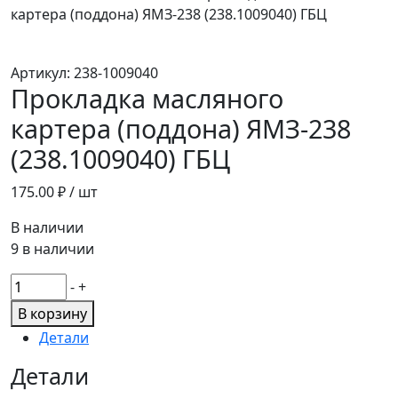
картера (поддона) ЯМЗ-238 (238.1009040) ГБЦ
Артикул:
238-1009040
Прокладка масляного
картера (поддона) ЯМЗ-238
(238.1009040) ГБЦ
175.00
₽ / шт
В наличии
9 в наличии
Количество
-
+
товара
В корзину
Прокладка
Детали
масляного
картера
Детали
(поддона)