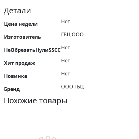
масляного
картера
Детали
(поддона)
Нет
паронит
Цена недели
ЯМЗ-240
ГБЦ ООО
Изготовитель
/
240.1009040
Нет
НеОбрезатьНулиSSCC
/
ПМ
Нет
Хит продаж
ГБЦ
Нет
Новинка
ООО ГБЦ
Бренд
Похожие товары