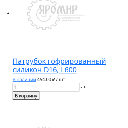
Патрубок гофрированный
силикон D16, L600
В наличии
454.00
₽ / шт
Количество
-
+
товара
В корзину
Патрубок
гофрированный
силикон
D16,
L600