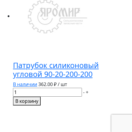
22-
150-
150
Патрубок силиконовый
угловой 90-20-200-200
В наличии
362.00
₽ / шт
Количество
-
+
товара
В корзину
Патрубок
силиконовый
угловой
90-