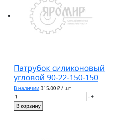
Патрубок силиконовый
угловой 90-22-150-150
В наличии
315.00
₽ / шт
Количество
-
+
товара
В корзину
Патрубок
силиконовый
угловой
90-