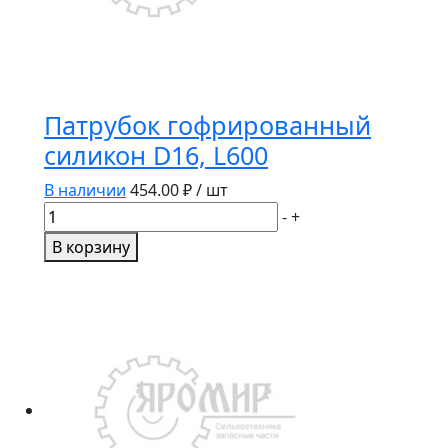
Патрубок гофрированный
силикон D16, L600
В наличии
454.00
₽ / шт
Количество
-
+
товара
В корзину
Патрубок
гофрированный
силикон
D16,
L600