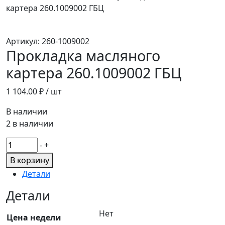
картера 260.1009002 ГБЦ
Артикул:
260-1009002
Прокладка масляного
картера 260.1009002 ГБЦ
1 104.00
₽ / шт
В наличии
2 в наличии
Количество
-
+
товара
В корзину
Прокладка
Детали
масляного
картера
Детали
260.1009002
Нет
ГБЦ
Цена недели