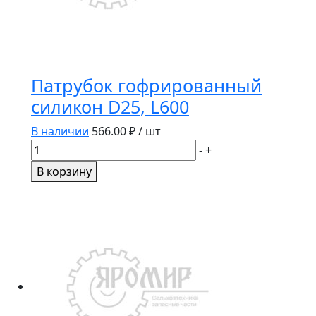
Патрубок гофрированный
силикон D25, L600
В наличии
566.00
₽ / шт
Количество
-
+
товара
В корзину
Патрубок
гофрированный
силикон
D25,
L600