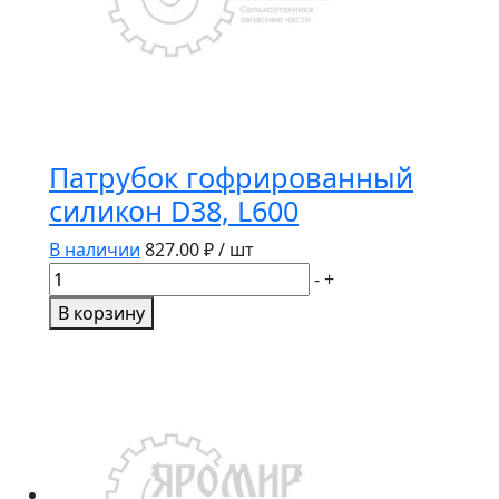
Патрубок гофрированный
силикон D38, L600
В наличии
827.00
₽ / шт
Количество
-
+
товара
В корзину
Патрубок
гофрированный
силикон
D38,
L600