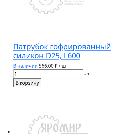
Патрубок гофрированный
силикон D25, L600
В наличии
566.00
₽ / шт
Количество
-
+
товара
В корзину
Патрубок
гофрированный
силикон
D25,
L600