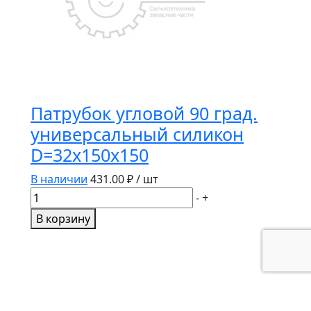
Патрубок угловой 90 град.
универсальный силикон
D=32х150х150
В наличии
431.00
₽ / шт
Количество
-
+
товара
В корзину
Патрубок
угловой
90
град.
универсальный