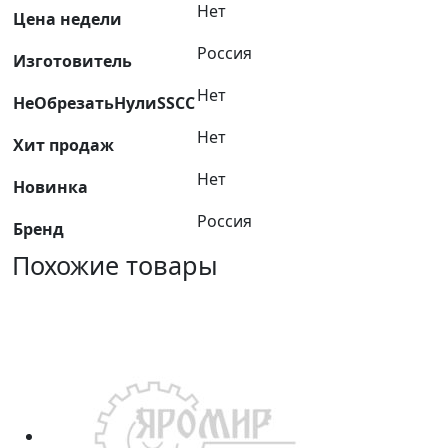
Нет
238
Цена недели
/
Россия
Изготовитель
238-
1003270
Нет
НеОбрезатьНулиSSCC
Нет
Хит продаж
Нет
Новинка
Россия
Бренд
Похожие товары