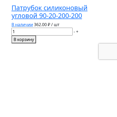
Патрубок силиконовый
угловой 90-20-200-200
В наличии
362.00
₽ / шт
Количество
-
+
товара
В корзину
Патрубок
силиконовый
угловой
90-
20-
200-
200