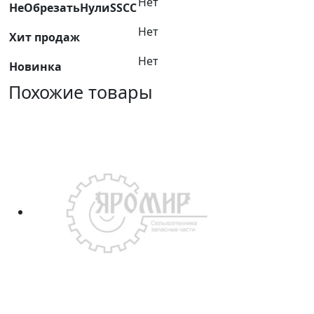
Нет
НеОбрезатьНулиSSCC
облицованная
ГБЦ
Нет
Хит продаж
Нет
Новинка
Похожие товары