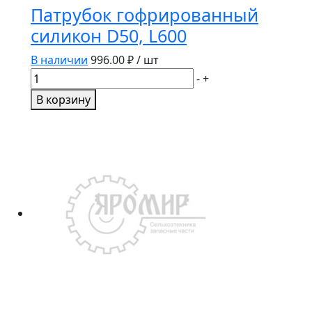
Патрубок гофрированный
силикон D50, L600
В наличии
996.00
₽ / шт
Количество
-
+
товара
В корзину
Патрубок
гофрированный
силикон
D50,
L600