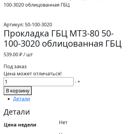
100-3020 облицованная ГБЦ
Артикул:
50-100-3020
Прокладка ГБЦ МТЗ-80 50-
100-3020 облицованная ГБЦ
539.00
₽ / шт
Под заказ
Цена может отличаться!
Количество
-
+
товара
В корзину
Прокладка
Детали
ГБЦ
МТЗ-80
Детали
50-
Нет
100-
Цена недели
3020