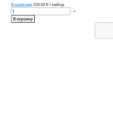
В наличии
250.00
₽ / набор
Количество
-
+
товара
В корзину
Набор
прокладок
КПП
КАМАЗ
19
поз.
/
14.1700001
/
GBC7401700001KIT
/
ГБЦ
Патрубок гофрированный
силикон D=60, L=600