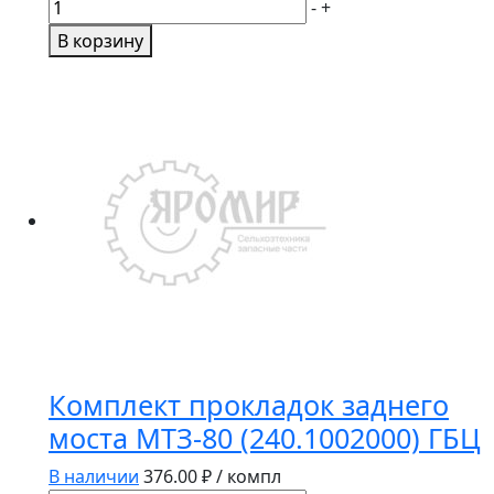
Количество
-
+
товара
В корзину
Патрубок
гофрированный
силикон
D32,
L600
Комплект прокладок заднего
моста МТЗ-80 (240.1002000) ГБЦ
В наличии
376.00
₽ / компл