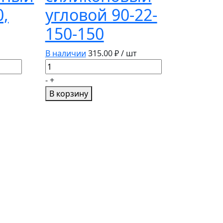
0,
угловой 90-22-
150-150
В наличии
315.00
₽ / шт
Количество
товара
-
+
Патрубок
В корзину
силиконовый
угловой
90-
22-
150-
150