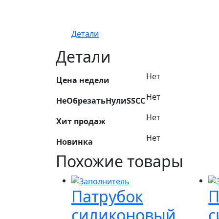
Детали
Детали
Нет
Цена недели
Нет
НеОбрезатьНулиSSCC
Нет
Хит продаж
Нет
Новинка
Похожие товары
Патрубок
П
силиконовый
с