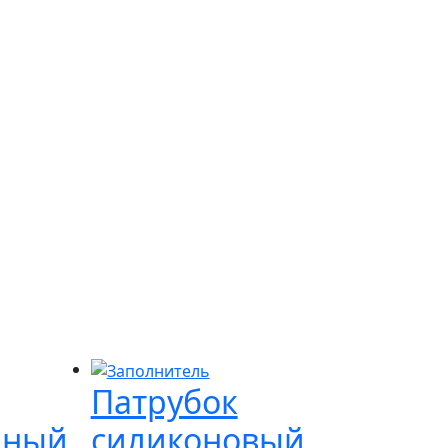
Патрубок
нный
силиконовый