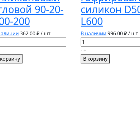
гловой 90-20-
силикон D5
00-200
L600
наличии
362.00
₽ / шт
В наличии
996.00
₽ / шт
личество
Количество
вара
товара
-
+
трубок
Патрубок
 корзину
В корзину
ликоновый
гофрированный
ловой
силикон
-
D50,
-
L600
0-
0