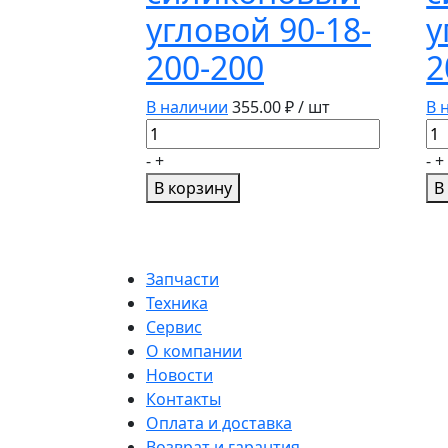
угловой 90-18-
у
200-200
2
В наличии
355.00
₽ / шт
В 
Количество
Ко
товара
то
-
+
-
+
Патрубок
Па
В корзину
В
силиконовый
си
угловой
уг
90-
90
18-
20
Запчасти
200-
20
Техника
200
20
Сервис
О компании
Новости
Контакты
Оплата и доставка
Возврат и гарантия