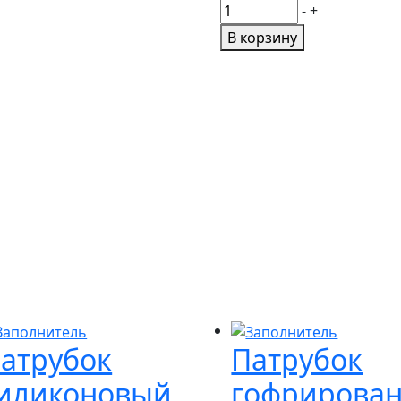
Количество
-
+
товара
В корзину
ПРОКЛАДКА
ДЛЯ
ДВИГАТЕЛЯ
ЮМЗ
Д65-
02с-12
ГБЦ
атрубок
Патрубок
иликоновый
гофрирова