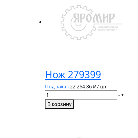
Нож 279399
Под заказ
22 264.86
₽ / шт
Количество
-
+
товара
В корзину
Нож
279399