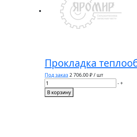
Прокладка теплоо
Под заказ
2 706.00
₽ / шт
Количество
-
+
товара
В корзину
Прокладка
теплообмнника
3974127