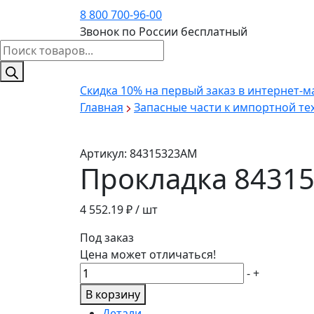
8 800 700-96-00
Звонок по России бесплатный
Поиск
товаров
Скидка 10%
на первый заказ в интернет-м
Главная
Запасные части к импортной те
Артикул:
84315323AM
Прокладка 8431
4 552.19
₽ / шт
Под заказ
Цена может отличаться!
Количество
-
+
товара
В корзину
Прокладка
Детали