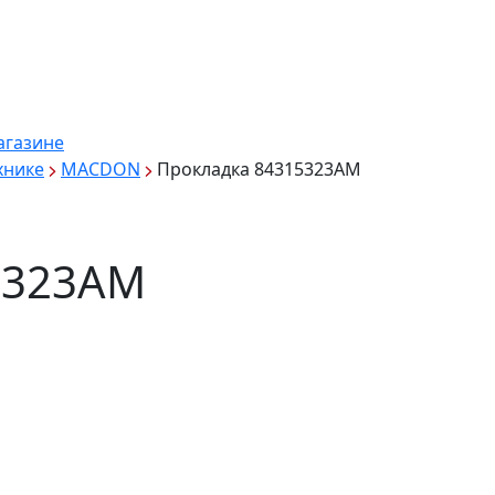
агазине
хнике
MACDON
Прокладка 84315323AM
5323AM