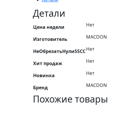
84315323AM
Детали
Нет
Цена недели
MACDON
Изготовитель
Нет
НеОбрезатьНулиSSCC
Нет
Хит продаж
Нет
Новинка
MACDON
Бренд
Похожие товары