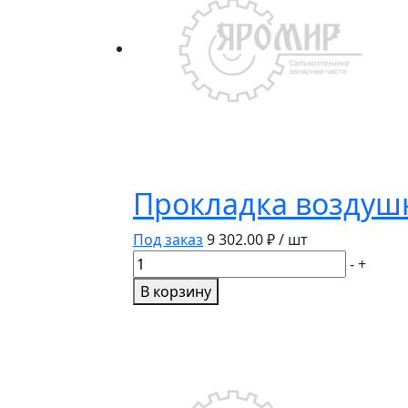
Прокладка воздуш
Под заказ
9 302.00
₽ / шт
Количество
-
+
товара
В корзину
Прокладка
воздушного
компрессора
4896897