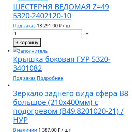
М68Х11,5
ШЕСТЕРНЯ ВЕДОМАЯ Z=49
СРЕДНЕГО
5320-2402120-10
РЕДУКТОРА
БЕЗ
Под заказ
13 291.00
₽ / шт
ШТИФТА
Количество
-
+
товара
В корзину
ШЕСТЕРНЯ
ВЕДОМАЯ
Крышка боковая ГУР 5320-
Z=49
3401082
5320-
2402120-
Под заказ
Подробнее
10
Зеркало заднего вида сфера В8
большое (210х400мм) с
подогревом (В49.8201020-21) /
НУР
В наличии
1 387.00
₽ / шт