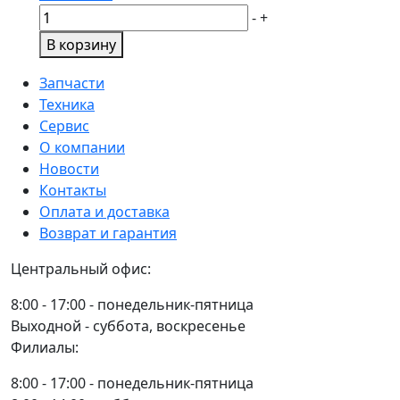
Количество
-
+
товара
В корзину
Зеркало
заднего
Запчасти
вида
Техника
сфера
Сервис
В8
О компании
большое
Новости
(210х400мм)
Контакты
с
Оплата и доставка
подогревом
Возврат и гарантия
(В49.8201020-
Центральный офис:
21)
/
8:00 - 17:00 - понедельник-пятница
НУР
Выходной - суббота, воскресенье
Филиалы:
8:00 - 17:00 - понедельник-пятница