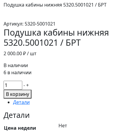
Подушка кабины нижняя 5320.5001021 / БРТ
Артикул:
5320-5001021
Подушка кабины нижняя
5320.5001021 / БРТ
2 000.00
₽ / шт
В наличии
6 в наличии
Количество
-
+
товара
В корзину
Подушка
Детали
кабины
нижняя
Детали
5320.5001021
Нет
/
Цена недели