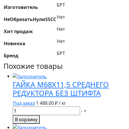
БРТ
БРТ
Изготовитель
Нет
НеОбрезатьНулиSSCC
Нет
Хит продаж
Нет
Новинка
БРТ
Бренд
Похожие товары
ГАЙКА М68Х11,5 СРЕДНЕГО
РЕДУКТОРА БЕЗ ШТИФТА
Под заказ
1 488.00
₽ / кг
Количество
-
+
товара
В корзину
ГАЙКА