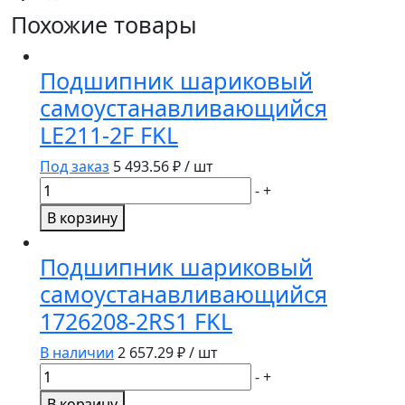
Похожие товары
Подшипник шариковый
самоустанавливающийся
LE211-2F FKL
Под заказ
5 493.56
₽ / шт
Количество
-
+
товара
В корзину
Подшипник
шариковый
Подшипник шариковый
самоустанавливающийся
самоустанавливающийся
LE211-
1726208-2RS1 FKL
2F
FKL
В наличии
2 657.29
₽ / шт
Количество
-
+
товара
В корзину