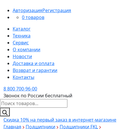
Авторизация
Регистрация
0 товаров
Каталог
Техника
Сервис
О компании
Новости
Доставка и оплата
Возврат и гарантии
Контакты
8 800 700-96-00
Звонок по России бесплатный
Поиск
товаров
Скидка 10%
на первый заказ в интернет-магазине
Главная
Подшипники
Подшипники FKL