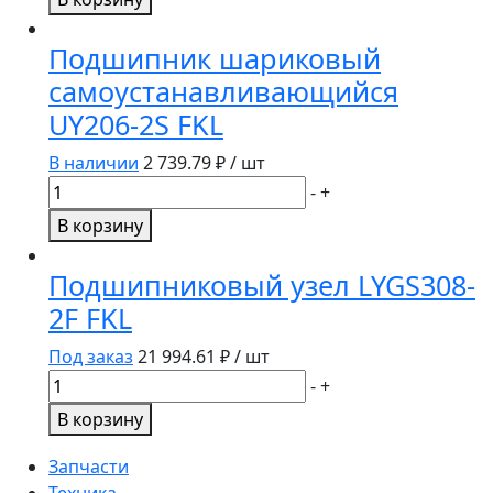
Подшипник
шариковый
Подшипник шариковый
самоустанавливающийся
самоустанавливающийся
1726208-
UY206-2S FKL
2RS1
FKL
В наличии
2 739.79
₽ / шт
Количество
-
+
товара
В корзину
Подшипник
шариковый
Подшипниковый узел LYGS308-
самоустанавливающийся
2F FKL
UY206-
2S
Под заказ
21 994.61
₽ / шт
FKL
Количество
-
+
товара
В корзину
Подшипниковый
узел
Запчасти
LYGS308-