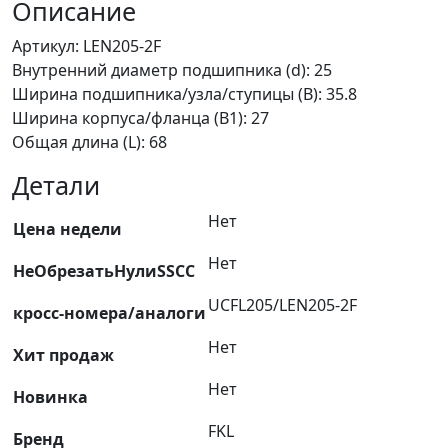
2F
Описание
FKL
Артикул: LEN205-2F
Внутренний диаметр подшипника (d): 25
Ширина подшипника/узла/ступицы (B): 35.8
Ширина корпуса/фланца (B1): 27
Общая длина (L): 68
Детали
Нет
Цена недели
Нет
НеОбрезатьНулиSSCC
UCFL205/LEN205-2F
кросс-номера/аналоги
Нет
Хит продаж
Нет
Новинка
FKL
Бренд