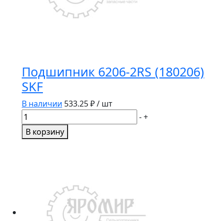
Подшипник 6206-2RS (180206)
SKF
В наличии
533.25
₽ / шт
Количество
-
+
товара
В корзину
Подшипник
6206-
2RS
(180206)
SKF