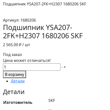
Подшипник YSA207-2FK+H2307 1680206 SKF
Артикул:
1680206
Подшипник YSA207-
2FK+H2307 1680206 SKF
2 565.00
₽ / шт
Под заказ
Цена может отличаться!
Количество
-
+
товара
В корзину
Подшипник
Детали
YSA207-
2FK+H2307
Детали
1680206
SKF
SKF
Изготовитель