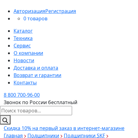
Авторизация
Регистрация
0 товаров
Каталог
Техника
Сервис
О компании
Новости
Доставка и оплата
Возврат и гарантии
Контакты
8 800 700-96-00
Звонок по России бесплатный
Поиск
товаров
Скидка 10%
на первый заказ в интернет-магазине
Главная
Подшипники
Подшипники SKF