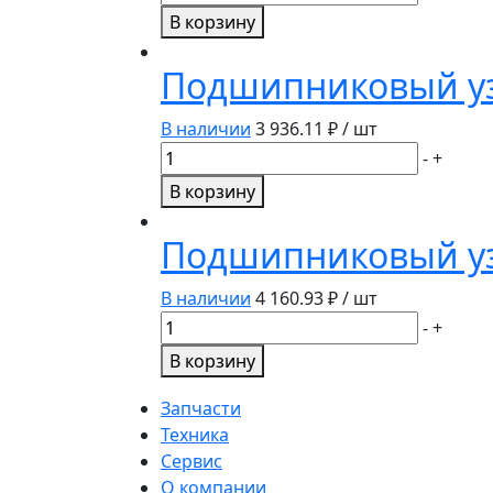
товара
В корзину
Подшипниковый
узел
Подшипниковый уз
LEF204-
2F
В наличии
3 936.11
₽ / шт
FKL
Количество
-
+
товара
В корзину
Подшипниковый
узел
Подшипниковый уз
LES205-
2F
В наличии
4 160.93
₽ / шт
FKL
Количество
-
+
товара
В корзину
Подшипниковый
узел
Запчасти
LEN205-
Техника
2F
Сервис
FKL
О компании