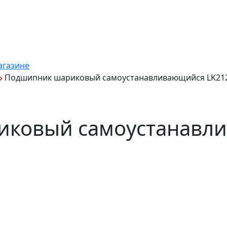
агазине
Подшипник шариковый самоустанавливающийся LK212
иковый самоустанавл