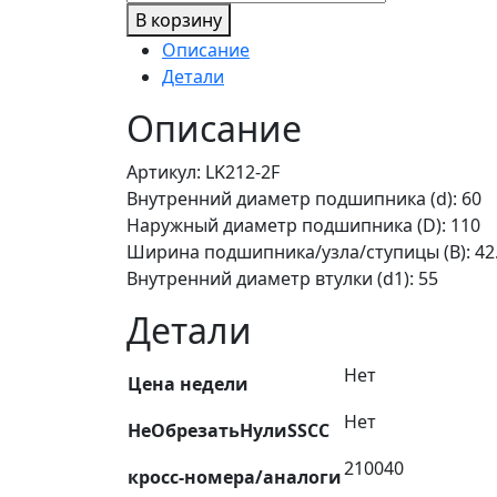
товара
В корзину
Подшипник
Описание
шариковый
Детали
самоустанавливающийся
LK212-
Описание
2F
FKL
Артикул: LK212-2F
Внутренний диаметр подшипника (d): 60
Наружный диаметр подшипника (D): 110
Ширина подшипника/узла/ступицы (B): 42
Внутренний диаметр втулки (d1): 55
Детали
Нет
Цена недели
Нет
НеОбрезатьНулиSSCC
210040
кросс-номера/аналоги