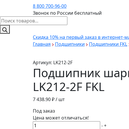
8 800 700-96-00
Звонок по России бесплатный
Поиск
товаров
Скидка 10%
на первый заказ в интернет-м
Главная
Подшипники
Подшипники FKL
Артикул:
LK212-2F
Подшипник шар
LK212-2F FKL
7 438.90
₽ / шт
Под заказ
Цена может отличаться!
Количество
-
+