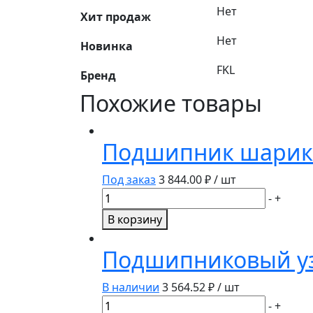
Нет
Хит продаж
Нет
Новинка
FKL
Бренд
Похожие товары
Подшипник шарико
Под заказ
3 844.00
₽ / шт
Количество
-
+
товара
В корзину
Подшипник
шариковый
Подшипниковый уз
двухрядный
306230
В наличии
3 564.52
₽ / шт
FKL
Количество
-
+