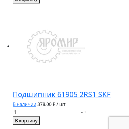
Подшипник
22306
CA/W33
SKF
Подшипник 61905 2RS1 SKF
В наличии
378.00
₽ / шт
Количество
-
+
товара
В корзину
Подшипник