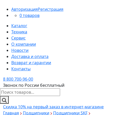
Авторизация
Регистрация
0 товаров
Каталог
Техника
Сервис
О компании
Новости
Доставка и оплата
Возврат и гарантии
Контакты
8 800 700-96-00
Звонок по России бесплатный
Поиск
товаров
Скидка 10%
на первый заказ в интернет-магазине
Главная
Подшипники
Подшипники SKF