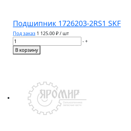
Подшипник 1726203-2RS1 SKF
Под заказ
1 125.00
₽ / шт
Количество
-
+
товара
В корзину
Подшипник
1726203-
2RS1
SKF