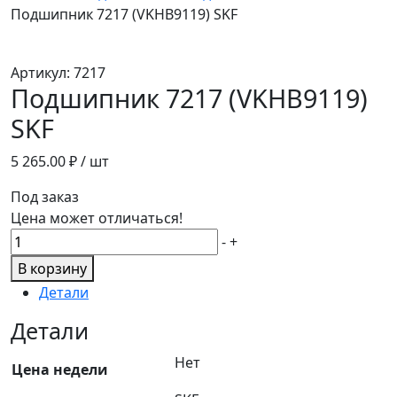
Подшипник 7217 (VKHB9119) SKF
Артикул:
7217
Подшипник 7217 (VKHB9119)
SKF
5 265.00
₽ / шт
Под заказ
Цена может отличаться!
Количество
-
+
товара
В корзину
Подшипник
Детали
7217
(VKHB9119)
Детали
SKF
Нет
Цена недели