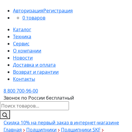
Авторизация
Регистрация
0 товаров
Каталог
Техника
Сервис
О компании
Новости
Доставка и оплата
Возврат и гарантии
Контакты
8 800 700-96-00
Звонок по России бесплатный
Поиск
товаров
Скидка 10%
на первый заказ в интернет-магазине
Главная
Подшипники
Подшипники SKF