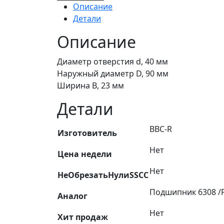
Подшипник
Описание
6308
Детали
/P6
(6-
Описание
308)
PLAST,
Диаметр отверстия d, 40 мм
BBC-
Наружный диаметр D, 90 мм
R
Ширина B, 23 мм
Детали
BBC-R
Изготовитель
Нет
Цена недели
Нет
НеОбрезатьНулиSSCC
Подшипник 6308 /P6
Аналог
Нет
Хит продаж