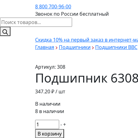
8 800 700-96-00
Звонок по России бесплатный
Поиск
товаров
Скидка 10%
на первый заказ в интернет-м
Главная
Подшипники
Подшипники BBC
Артикул:
308
Подшипник 6308 /
347.20
₽ / шт
В наличии
8 в наличии
Количество
-
+
товара
В корзину