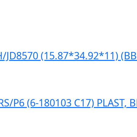
JD8570 (15.87*34.92*11) (BB
/P6 (6-180103 С17) PLAST, 