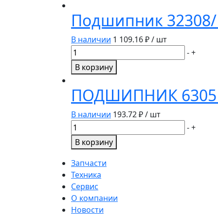
6003
Подшипник 32308/P
2RS/P6
(6-
В наличии
1 109.16
₽ / шт
180103
Количество
-
+
С17)
товара
В корзину
PLAST,
Подшипник
BBC-
32308/P6
ПОДШИПНИК 6305 2R
R
(6-
7608A)
В наличии
193.72
₽ / шт
BBC-
Количество
-
+
R
товара
В корзину
ПОДШИПНИК
6305
Запчасти
2RS/P6
Техника
(6-
Сервис
180305
О компании
C17)
Новости