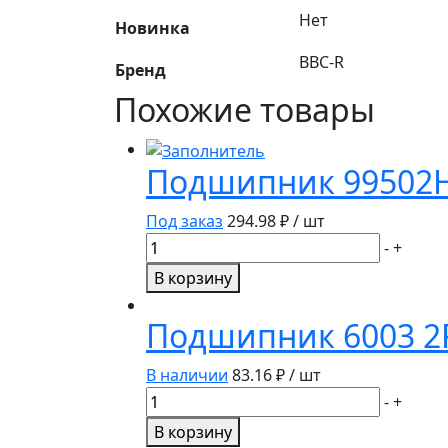
Нет
Новинка
BBC-R
Бренд
Похожие товары
Подшипник 99502H/
Под заказ
294.98
₽ / шт
Количество
-
+
товара
В корзину
Подшипник
99502H/JD8570
Подшипник 6003 2RS
(15.87*34.92*11)
(BBC)
В наличии
83.16
₽ / шт
Количество
-
+
товара
В корзину
Подшипник