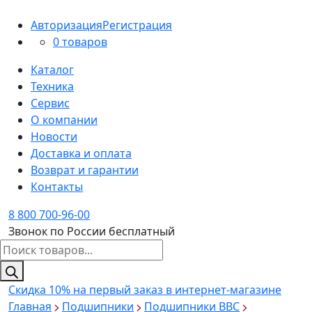
Авторизация
Регистрация
0 товаров
Каталог
Техника
Сервис
О компании
Новости
Доставка и оплата
Возврат и гарантии
Контакты
8 800 700-96-00
Звонок по России бесплатный
Поиск
товаров
Скидка 10%
на первый заказ в интернет-магазине
Главная
Подшипники
Подшипники BBC