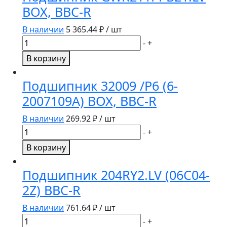
BOX, BBC-R
В наличии
5 365.44
₽ / шт
Количество
-
+
товара
В корзину
Подшипник
GWR211PPB21.LV
Подшипник 32009 /P6 (6-
BOX,
2007109А) BOX, BBC-R
BBC-
R
В наличии
269.92
₽ / шт
Количество
-
+
товара
В корзину
Подшипник
32009
Подшипник 204RY2.LV (06C04-
/P6
2Z) BBC-R
(6-
2007109А)
В наличии
761.64
₽ / шт
BOX,
Количество
-
+