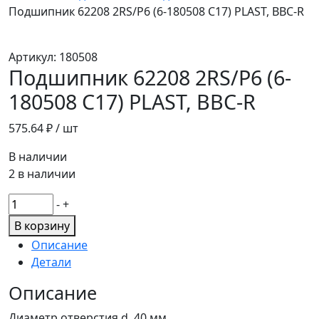
Подшипник 62208 2RS/P6 (6-180508 С17) PLAST, BBC-R
Артикул:
180508
Подшипник 62208 2RS/P6 (6-
180508 С17) PLAST, BBC-R
575.64
₽ / шт
В наличии
2 в наличии
Количество
-
+
товара
В корзину
Подшипник
Описание
62208
Детали
2RS/P6
(6-
Описание
180508
Диаметр отверстия d, 40 мм