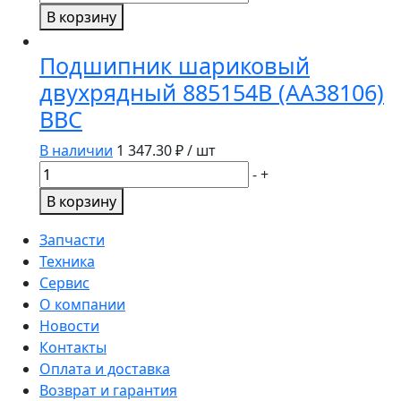
BBC-
товара
В корзину
R
Подшипник
204RY2.LV
Подшипник шариковый
(06C04-
двухрядный 885154B (AA38106)
2Z)
BBC
BBC-
R
В наличии
1 347.30
₽ / шт
Количество
-
+
товара
В корзину
Подшипник
шариковый
Запчасти
двухрядный
Техника
885154B
Сервис
(AA38106)
О компании
BBC
Новости
Контакты
Оплата и доставка
Возврат и гарантия