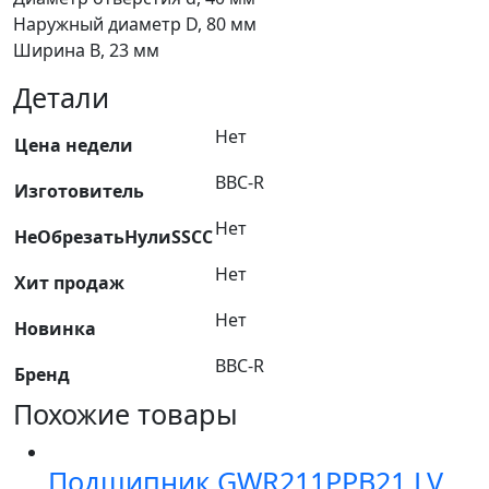
С17)
Наружный диаметр D, 80 мм
PLAST,
Ширина B, 23 мм
BBC-
R
Детали
Нет
Цена недели
BBC-R
Изготовитель
Нет
НеОбрезатьНулиSSCC
Нет
Хит продаж
Нет
Новинка
BBC-R
Бренд
Похожие товары
Подшипник GWR211PPB21.LV