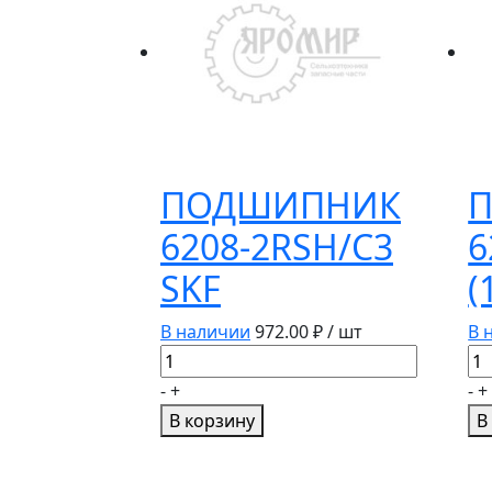
ПОДШИПНИК
П
6208-2RSH/С3
6
SKF
(
В наличии
972.00
₽ / шт
В 
Количество
Ко
товара
то
-
+
-
+
ПОДШИПНИК
По
В корзину
В
6208-
62
2RSH/
2R
С3
(1