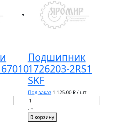
и
Подшипник
67010
1726203-2RS1
SKF
Под заказ
1 125.00
₽ / шт
Количество
товара
-
+
Подшипник
В корзину
1726203-
2RS1
SKF