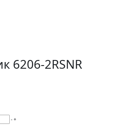
к 6206-2RSNR
-
+