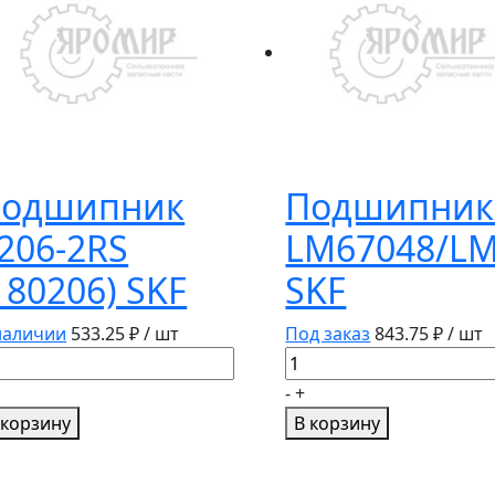
одшипник
Подшипник
206-2RS
LM67048/LM
180206) SKF
SKF
наличии
533.25
₽ / шт
Под заказ
843.75
₽ / шт
личество
Количество
вара
товара
-
+
дшипник
Подшипники
 корзину
В корзину
06-
LM67048/LM67010
S
SKF
80206)