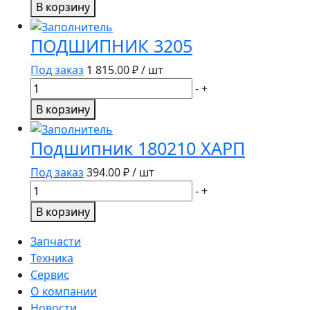
товара
В корзину
ПОДШИПНИК
180206
ПОДШИПНИК 3205
ХАРП
Под заказ
1 815.00
₽ / шт
Количество
-
+
товара
В корзину
ПОДШИПНИК
3205
Подшипник 180210 ХАРП
Под заказ
394.00
₽ / шт
Количество
-
+
товара
В корзину
Подшипник
180210
Запчасти
ХАРП
Техника
Сервис
О компании
Новости