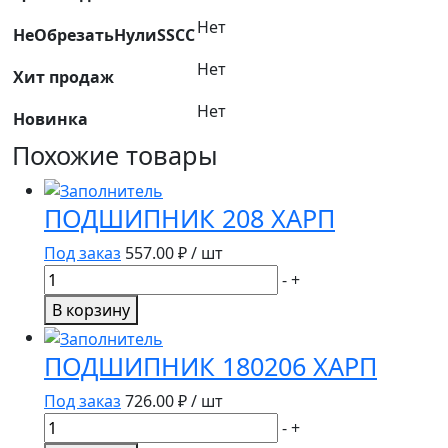
Нет
НеОбрезатьНулиSSCC
Нет
Хит продаж
Нет
Новинка
Похожие товары
ПОДШИПНИК 208 ХАРП
Под заказ
557.00
₽ / шт
Количество
-
+
товара
В корзину
ПОДШИПНИК
208
ПОДШИПНИК 180206 ХАРП
ХАРП
Под заказ
726.00
₽ / шт
Количество
-
+