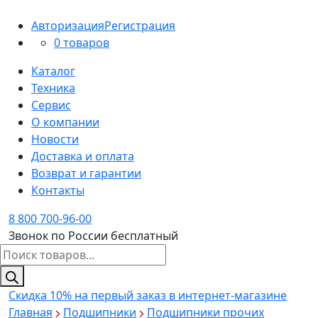
Авторизация
Регистрация
0 товаров
Каталог
Техника
Сервис
О компании
Новости
Доставка и оплата
Возврат и гарантии
Контакты
8 800 700-96-00
Звонок по России бесплатный
Поиск
товаров
Скидка 10%
на первый заказ в интернет-магазине
Главная
Подшипники
Подшипники прочих