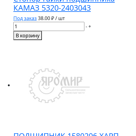
КАМАЗ 5320-2403043
Под заказ
38.00
₽ / шт
Количество
-
+
товара
В корзину
Стопор
гайки
подшипника
КАМАЗ
5320-
2403043
ПОДШИПНИК 1580206 ХАРП