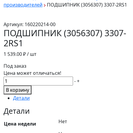
производителей
ПОДШИПНИК (3056307) 3307-2RS1
Артикул:
160220214-00
ПОДШИПНИК (3056307) 3307-
2RS1
1 539.00
₽ / шт
Под заказ
Цена может отличаться!
Количество
-
+
товара
В корзину
ПОДШИПНИК
Детали
(3056307)
3307-
Детали
2RS1
Нет
Цена недели