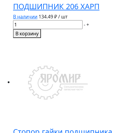
ПОДШИПНИК 206 ХАРП
В наличии
134.49
₽ / шт
Количество
-
+
товара
В корзину
ПОДШИПНИК
206
ХАРП
Стопор гайки подшипника