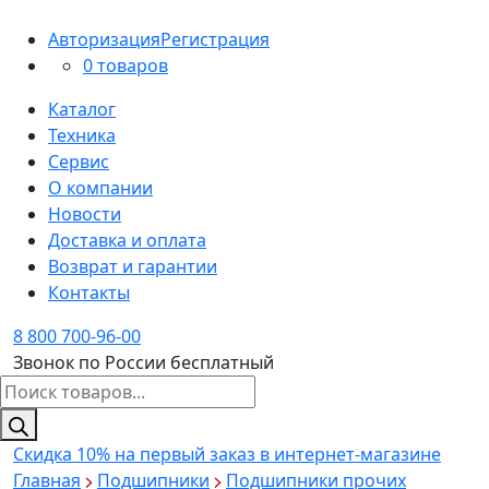
Авторизация
Регистрация
0 товаров
Каталог
Техника
Сервис
О компании
Новости
Доставка и оплата
Возврат и гарантии
Контакты
8 800 700-96-00
Звонок по России бесплатный
Поиск
товаров
Скидка 10%
на первый заказ в интернет-магазине
Главная
Подшипники
Подшипники прочих