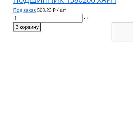
Под заказ
509.23
₽ / шт
Количество
-
+
товара
В корзину
ПОДШИПНИК
1580206
ХАРП
ПОДШИПНИК 205 ХАРП