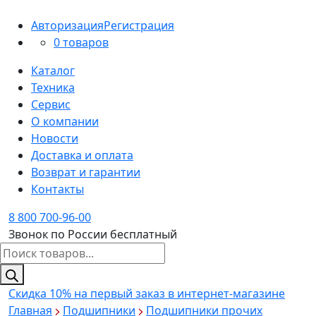
Авторизация
Регистрация
0 товаров
Каталог
Техника
Сервис
О компании
Новости
Доставка и оплата
Возврат и гарантии
Контакты
8 800 700-96-00
Звонок по России бесплатный
Поиск
товаров
Скидка 10%
на первый заказ в интернет-магазине
Главная
Подшипники
Подшипники прочих