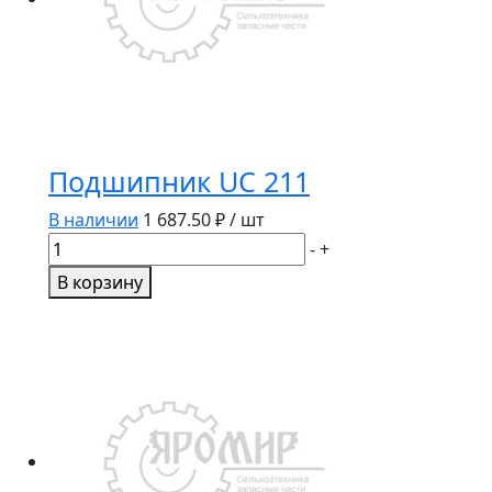
Подшипник UC 211
В наличии
1 687.50
₽ / шт
Количество
-
+
товара
В корзину
Подшипник
UC
211