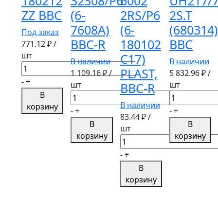
180212
32308/P6
6002
UH217/7
ZZ BBC
(6-
2RS/P6
2S.T
7608A)
(6-
(680314)
Под заказ
BBC-R
180102
BBC
771.12
₽ /
шт
С17)
В наличии
В наличии
Количество
PLAST,
1 109.16
₽ /
5 832.96
₽ /
товара
-
+
шт
шт
BBC-R
Подшипник
В
Количество
Количество
180212
В наличии
корзину
товара
товара
-
+
-
+
ZZ
83.44
₽ /
Подшипник
Подшипник
В
В
BBC
шт
32308/P6
UH217/70-
корзину
корзину
Количество
(6-
2S.T
товара
7608A)
(680314)
-
+
Подшипник
BBC-
BBC
В
6002
R
корзину
2RS/P6
(6-
180102