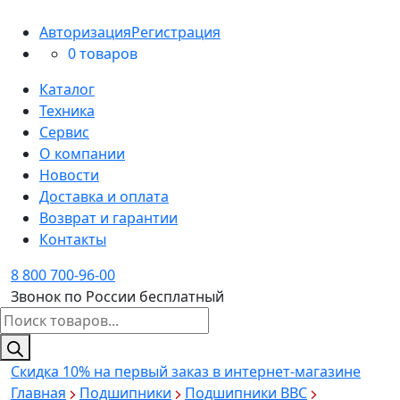
Авторизация
Регистрация
0 товаров
Каталог
Техника
Сервис
О компании
Новости
Доставка и оплата
Возврат и гарантии
Контакты
8 800 700-96-00
Звонок по России бесплатный
Поиск
товаров
Скидка 10%
на первый заказ в интернет-магазине
Главная
Подшипники
Подшипники BBC