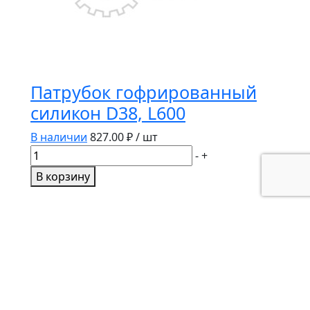
/
ВПТ/
2246-
3104
Патрубок гофрированный
силикон D38, L600
В наличии
827.00
₽ / шт
Количество
-
+
товара
В корзину
Патрубок
гофрированный
силикон
D38,
L600