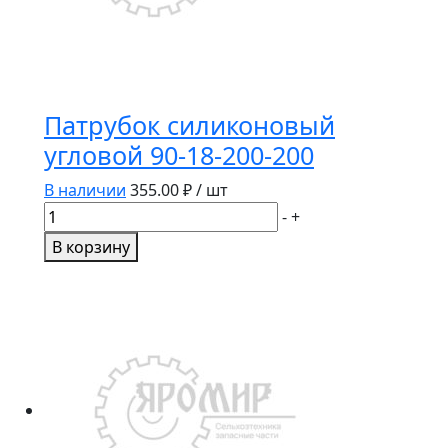
Патрубок силиконовый
угловой 90-18-200-200
В наличии
355.00
₽ / шт
Количество
-
+
товара
В корзину
Патрубок
силиконовый
угловой
90-
18-
200-
200