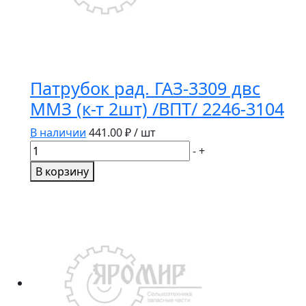
Патрубок рад. ГАЗ-3309 двс
ММЗ (к-т 2шт) /ВПТ/ 2246-3104
В наличии
441.00
₽ / шт
Количество
-
+
товара
В корзину
Патрубок
рад.
ГАЗ-3309
двс
ММЗ
(к-
т
2шт)