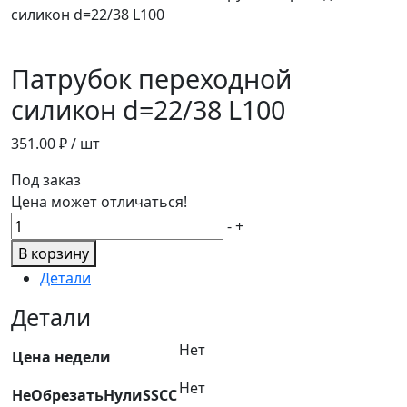
силикон d=22/38 L100
Патрубок переходной
силикон d=22/38 L100
351.00
₽ / шт
Под заказ
Цена может отличаться!
Количество
-
+
товара
В корзину
Патрубок
Детали
переходной
силикон
Детали
d=22/38
Нет
L100
Цена недели
Нет
НеОбрезатьНулиSSCC