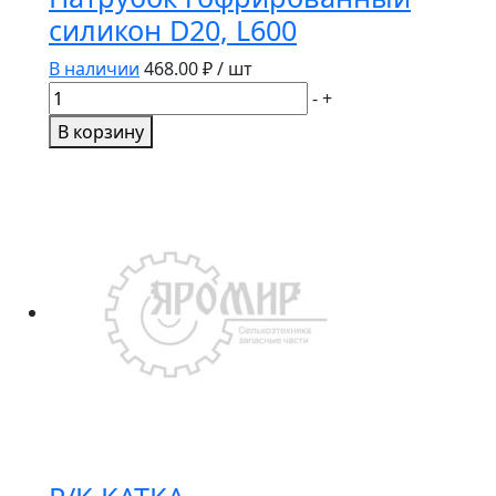
силикон D20, L600
В наличии
468.00
₽ / шт
Количество
-
+
товара
В корзину
Патрубок
гофрированный
силикон
D20,
L600