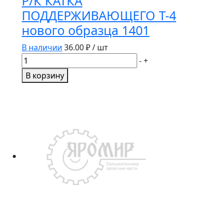
Р/К КАТКА
ПОДДЕРЖИВАЮЩЕГО Т-4
нового образца 1401
В наличии
36.00
₽ / шт
Количество
-
+
товара
В корзину
Р/
К
КАТКА
ПОДДЕРЖИВАЮЩЕГО
Т-4
нового
образца
1401