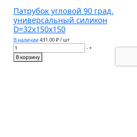
Патрубок угловой 90 град.
универсальный силикон
D=32х150х150
В наличии
431.00
₽ / шт
Количество
-
+
товара
В корзину
Патрубок
угловой
90
град.
универсальный
силикон
D=32х150х150