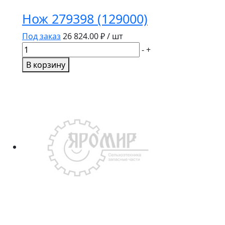
Нож 279398 (129000)
Под заказ
26 824.00
₽ / шт
Количество
-
+
товара
В корзину
Нож
279398
(129000)