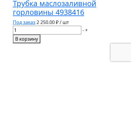
Трубка маслозаливной
горловины 4938416
Под заказ
2 250.00
₽ / шт
Количество
-
+
товара
В корзину
Трубка
маслозаливной
горловины
4938416