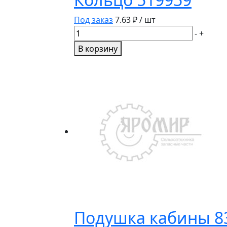
Под заказ
7.63
₽ / шт
Количество
-
+
товара
В корзину
Кольцо
519959
Подушка кабины 8