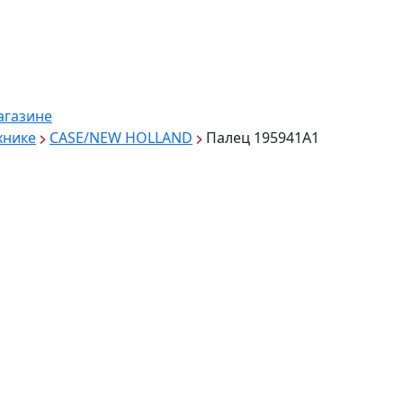
агазине
хнике
CASE/NEW HOLLAND
Палец 195941A1