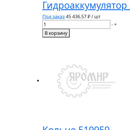
Гидроаккумулятор 
Под заказ
45 436.57
₽ / шт
Количество
-
+
товара
В корзину
Гидроаккумулятор
87730802
Кольцо 519959