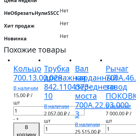
Цена недели
Нет
НеОбрезатьНулиSSCC
Нет
Хит продаж
Нет
Новинка
Похожие товары
Кольцо
Трубка
Вал
Рычаг
700.13.00.028
дренажная
карданный
700А.46
842.1104373-
переднего
завод
В наличии
10
моста
ПОКОВ
15.00
₽ /
шт
700А.22.03.000-
В наличии
В наличии
Количество
3
2 057.00
₽ /
7 000.00
₽ /
товара
-
+
шт
шт
Кольцо
В наличии
В
Количество
Количество
700.13.00.028
25 515.00
₽
корзину
товара
товара