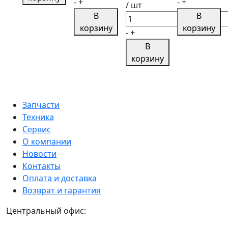
-
+
-
+
/ шт
Трубка
Рычаг
В
В
Количество
дренажная
700А.46.28.0
корзину
корзину
товара
-
+
842.1104373-
завод
Вал
В
10
ПОКОВКА
карданный
корзину
переднего
моста
700А.22.03.000-
3
Запчасти
Техника
Сервис
О компании
Новости
Контакты
Оплата и доставка
Возврат и гарантия
Центральный офис: