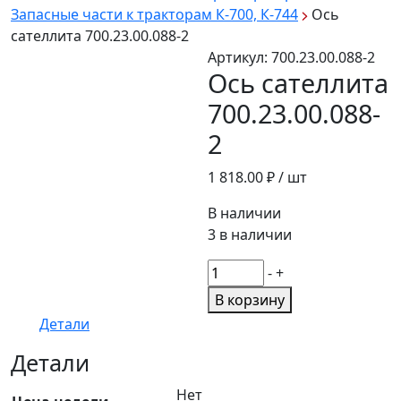
Запасные части к тракторам К-700, К-744
Ось
сателлита 700.23.00.088-2
Артикул:
700.23.00.088-2
Ось сателлита
700.23.00.088-
2
1 818.00
₽ / шт
В наличии
3 в наличии
Количество
-
+
товара
В корзину
Ось
Детали
сателлита
700.23.00.088-
Детали
2
Нет