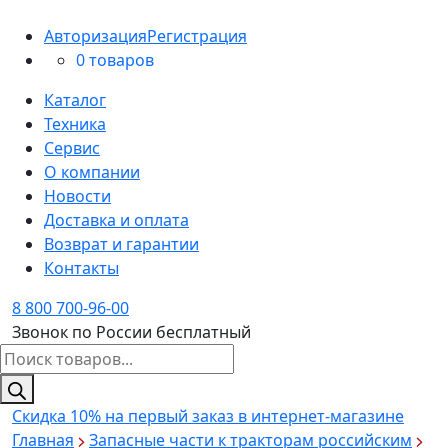
Авторизация
Регистрация
0 товаров
Каталог
Техника
Сервис
О компании
Новости
Доставка и оплата
Возврат и гарантии
Контакты
8 800 700-96-00
Звонок по России бесплатный
Поиск
товаров
Скидка 10%
на первый заказ в интернет-магазине
Главная
Запасные части к тракторам российским