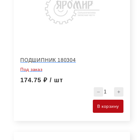
ПОДШИПНИК 180304
Под заказ
174.75
₽ / шт
Количество
товара
ПОДШИПНИК
В корзину
180304