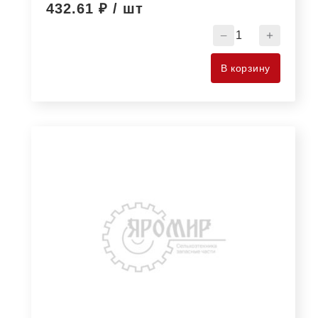
432.61
₽ / шт
Количество
товара
ПОДШИПНИК
В корзину
210
ХАРП