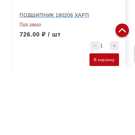
ПОДШИПНИК 180206 ХАРП
Под заказ
726.00
₽ / шт
Количество
товара
ПОДШИПНИК
В корзину
180206
ХАРП
ЗАПЧАСТИ
НОВОСТИ
ТЕХНИКА
КОНТАКТЫ
СЕРВИС
ОПЛАТА И ДОСТАВКА