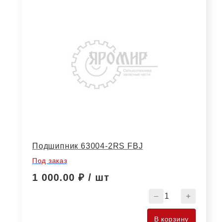
Подшипник 63004-2RS FBJ
Под заказ
1 000.00
₽ / шт
Количество
товара
Подшипник
В корзину