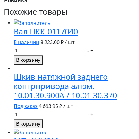
Новинка
Похожие товары
Вал ПКК 0117040
В наличии
8 222.00
₽ / шт
Количество
-
+
товара
В корзину
Вал
ПКК
Шкив натяжной заднего
0117040
контрпривода алюм.
10.01.30.900А / 10.01.30.370
Под заказ
4 693.95
₽ / шт
Количество
-
+
товара
В корзину
Шкив
натяжной