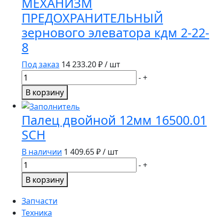
МЕХАНИЗМ
заднего
ПРЕДОХРАНИТЕЛЬНЫЙ
контрпривода
зернового элеватора кдм 2-22-
алюм.
10.01.30.900А
8
/
Под заказ
14 233.20
₽ / шт
10.01.30.370
Количество
-
+
товара
В корзину
МЕХАНИЗМ
ПРЕДОХРАНИТЕЛЬНЫЙ
Палец двойной 12мм 16500.01
зернового
SCH
элеватора
кдм
В наличии
1 409.65
₽ / шт
2-
Количество
-
+
22-
товара
В корзину
8
Палец
двойной
Запчасти
12мм
Техника