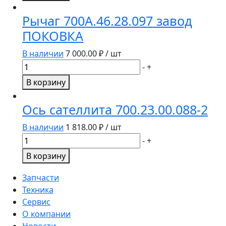
Крестовина
62х173
Рычаг 700А.46.28.097 завод
под
ПОКОВКА
крышку
кардан
В наличии
7 000.00
₽ / шт
МАЗ,
Количество
-
+
БЕЛАЗ,
товара
В корзину
К-700
Рычаг
700.22.01.080Р
700А.46.28.097
Ось сателлита 700.23.00.088-2
/
завод
540-
ПОКОВКА
В наличии
1 818.00
₽ / шт
2201025/
Количество
-
+
Сибдеталь
товара
В корзину
Ось
сателлита
Запчасти
700.23.00.088-
Техника
2
Сервис
О компании
Новости