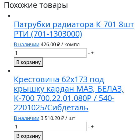
Похожие товары
Патрубки радиатора К-701 8шт
РТИ (701-1303000)
В наличии
426.00
₽ / компл
Количество
-
+
товара
В корзину
Патрубки
радиатора
Крестовина 62х173 под
К-701
крышку кардан МАЗ, БЕЛАЗ,
8шт
К-700 700.22.01.080Р / 540-
РТИ
(701-
2201025/Сибдеталь
1303000)
В наличии
3 510.20
₽ / шт
Количество
-
+
товара
В корзину