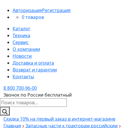
Авторизация
Регистрация
0 товаров
Каталог
Техника
Сервис
О компании
Новости
Доставка и оплата
Возврат и гарантии
Контакты
8 800 700-96-00
Звонок по России бесплатный
Поиск
товаров
Скидка 10%
на первый заказ в интернет-магазине
Главная
Запасные части к тракторам российским