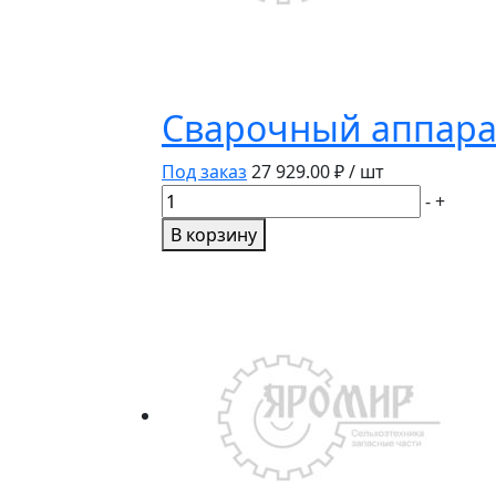
Сварочный аппара
Под заказ
27 929.00
₽ / шт
Количество
-
+
товара
В корзину
Сварочный
аппарат
Smart
MIG-
250S
EDON
24768