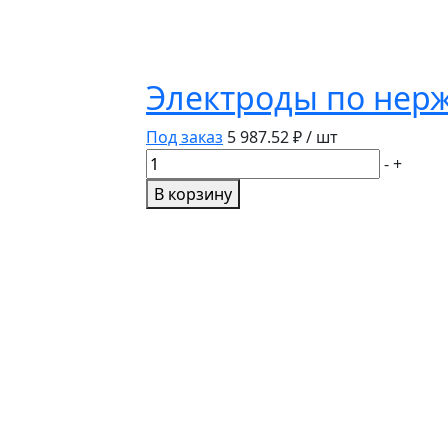
Электроды по нерж 
Под заказ
5 987.52
₽ / шт
Количество
-
+
товара
В корзину
Электроды
по
нерж
SS
61.30
д2,0
мм
3кг.Amicron