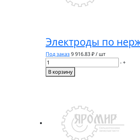
Электроды по нерж 
Под заказ
9 916.83
₽ / шт
Количество
-
+
товара
В корзину
Электроды
по
нерж
SS
61.30
д3,2
мм
5кг
Amicron