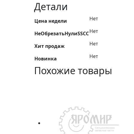
рукав
Детали
полуавтомата
1,2
Нет
Цена недели
Нет
НеОбрезатьНулиSSCC
Нет
Хит продаж
Нет
Новинка
Похожие товары