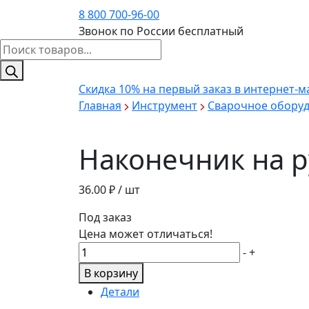
8 800 700-96-00
Звонок по России бесплатный
Поиск
товаров
Скидка 10%
на первый заказ в интернет-м
Главная
Инструмент
Сварочное оборуд
Наконечник на р
36.00
₽ / шт
Под заказ
Цена может отличаться!
Количество
-
+
товара
В корзину
Наконечник
Детали
на