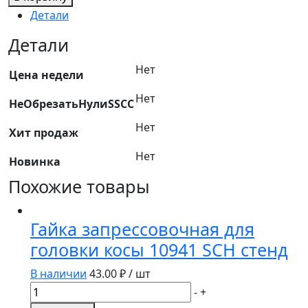
НАКЛАДКА
Детали
ФРИКЦИОННАЯ
МУФТЫ
Детали
ПРЕДОХРАНИТЕЛЬНОЙ
Нет
РСМ-100.05.05.650
Цена недели
Ростсельмаш
Нет
НеОбрезатьНулиSSCC
Нет
Хит продаж
Нет
Новинка
Похожие товары
Гайка запрессовочная для
головки косы 10941 SCH стенд
В наличии
43.00
₽ / шт
Количество
-
+
товара