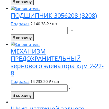
В корзину
Гайка
запрессовочная
ПОДШИПНИК 3056208 (3208)
для
головки
Под заказ
2 140.38
₽ / шт
косы
Количество
-
+
10941
товара
В корзину
SCH
ПОДШИПНИК
стенд
3056208
МЕХАНИЗМ
(3208)
ПРЕДОХРАНИТЕЛЬНЫЙ
зернового элеватора кдм 2-22-
8
Под заказ
14 233.20
₽ / шт
Количество
-
+
товара
В корзину
МЕХАНИЗМ
ПРЕДОХРАНИТЕЛЬНЫЙ
Шкив натяжной заднего