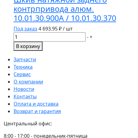
зернового
контрпривода алюм.
элеватора
10.01.30.900А / 10.01.30.370
кдм
2-
Под заказ
4 693.95
₽ / шт
22-
Количество
-
+
8
товара
В корзину
Шкив
натяжной
Запчасти
заднего
Техника
контрпривода
Сервис
алюм.
О компании
10.01.30.900А
Новости
/
Контакты
10.01.30.370
Оплата и доставка
Возврат и гарантия
Центральный офис:
8:00 - 17:00 - понедельник-пятница