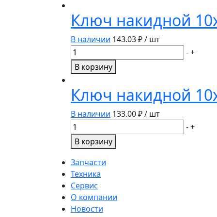
рожковый
Ключ накидной 10
13х17мм
510173
В наличии
143.03
₽ / шт
Дело
Количество
-
+
техники
товара
В корзину
Ключ
накидной
Ключ накидной 10
10х13мм
512130
В наличии
133.00
₽ / шт
Дело
Количество
-
+
техники
товара
В корзину
Ключ
накидной
Запчасти
10х12мм
Техника
512120
Сервис
Дело
О компании
техники
Новости