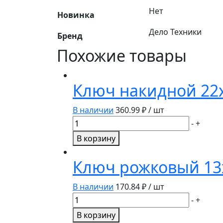
Нет
Новинка
Дело Техники
Бренд
Похожие товары
Ключ накидной 22
В наличии
360.99
₽ / шт
Количество
-
+
товара
В корзину
Ключ
накидной
Ключ рожковый 13
22х24мм
512242
В наличии
170.84
₽ / шт
Дело
Количество
-
+
техники
товара
В корзину
Ключ