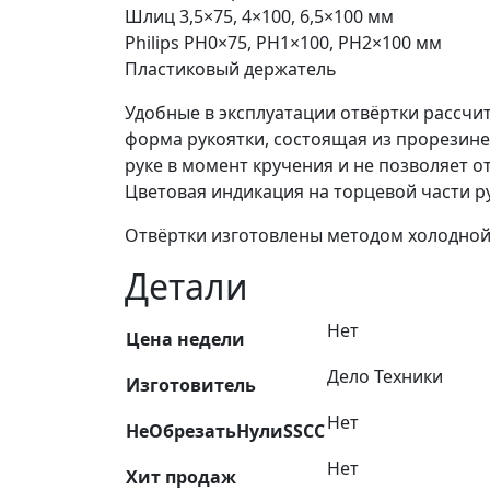
Шлиц 3,5×75, 4×100, 6,5×100 мм
Philips PH0×75, PH1×100, PH2×100 мм
Пластиковый держатель
Удобные в эксплуатации отвёртки рассчи
форма рукоятки, состоящая из прорезине
руке в момент кручения и не позволяет о
Цветовая индикация на торцевой части р
Отвёртки изготовлены методом холодно
Детали
Нет
Цена недели
Дело Техники
Изготовитель
Нет
НеОбрезатьНулиSSCC
Нет
Хит продаж