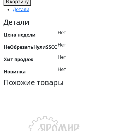
В корзину
Набор
Детали
ключей
имбусовых
Детали
TORX
Нет
Т10-
Цена недели
Т40
Нет
НеОбрезатьНулиSSCC
7пр
FORCE
Нет
Хит продаж
5071
Нет
Новинка
Похожие товары