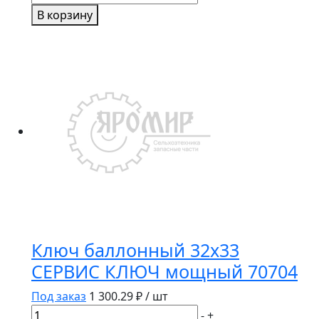
товара
В корзину
Ключ
комбинированный
14мм,
длина
185мм
JTC-
AE2414
Ключ баллонный 32х33
СЕРВИС КЛЮЧ мощный 70704
Под заказ
1 300.29
₽ / шт
Количество
-
+