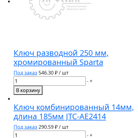
Ключ разводной 250 мм,
хромированный Sparta
Под заказ
546.30
₽ / шт
Количество
-
+
товара
В корзину
Ключ
разводной
Ключ комбинированный 14мм,
250
длина 185мм JTC-AE2414
мм,
хромированный
Под заказ
290.59
₽ / шт
Sparta
Количество
-
+