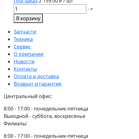
Под заказ
2 159.00
₽ / шт
Количество
-
+
товара
В корзину
КЛЮЧ
СВЕЧНОЙ
Запчасти
ШАРИНРЫЙ
Техника
С
Сервис
РЕЗИНОВОЙ
О компании
ВСТАВКОЙ
Новости
16Х500
Контакты
ММ
Оплата и доставка
Возврат и гарантия
Центральный офис:
8:00 - 17:00 - понедельник-пятница
Выходной - суббота, воскресенье
Филиалы:
8:00 - 17:00 - понедельник-пятница