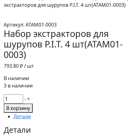
экстракторов для шурупов P.I.T. 4 шт(ATAM01-0003)
Артикул:
ATAM01-0003
Набор экстракторов для
шурупов P.I.T. 4 шт(ATAM01-
0003)
793.80
₽ / шт
В наличии
3 в наличии
Количество
-
+
товара
В корзину
Набор
Детали
экстракторов
для
Детали
шурупов