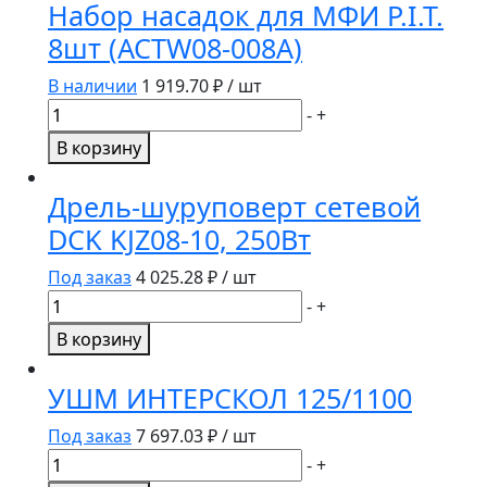
Набор насадок для МФИ P.I.T.
для
8шт (ACTW08-008A)
МФИ
P.I.T.
В наличии
1 919.70
₽ / шт
17шт
Количество
-
+
(ACTW08-
товара
В корзину
017A)
Набор
насадок
Дрель-шуруповерт сетевой
для
DCK KJZ08-10, 250Вт
МФИ
P.I.T.
Под заказ
4 025.28
₽ / шт
8шт
Количество
-
+
(ACTW08-
товара
В корзину
008A)
Дрель-
шуруповерт
УШМ ИНТЕРСКОЛ 125/1100
сетевой
DCK
Под заказ
7 697.03
₽ / шт
KJZ08-
Количество
-
+
10,