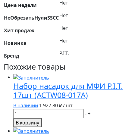
Нет
P.I.T.
Цена недели
4
Нет
НеОбрезатьНулиSSCC
шт(ATAM01-
0003)
Нет
Хит продаж
Нет
Новинка
P.I.T.
Бренд
Похожие товары
Набор насадок для МФИ P.I.T.
17шт (ACTW08-017A)
В наличии
1 927.80
₽ / шт
Количество
-
+
товара
В корзину
Набор
насадок