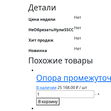
Детали
Нет
Цена недели
Нет
НеОбрезатьНулиSSCC
Нет
Хит продаж
Нет
Новинка
Похожие товары
Опора промежуточн
В наличии
25 168.00
₽ / шт
Количество
-
+
товара
В корзину
Опора