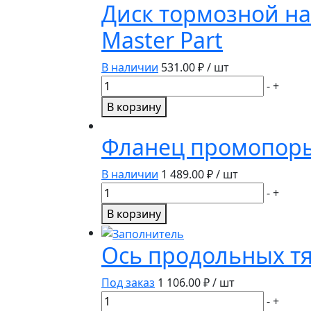
промежуточная
Диск тормозной на 
карданного
Master Part
вала
72-
2209010-
В наличии
531.00
₽ / шт
А
Количество
-
+
ТАРА
товара
В корзину
Диск
тормозной
Фланец промопоры 
на
заклепках
В наличии
1 489.00
₽ / шт
(н/
Количество
-
+
о)
товара
В корзину
85-
Фланец
3502040
промопоры
Ось продольных тяг
асбестовая
карданного
накладка
вала
Под заказ
1 106.00
₽ / шт
Master
52-
Количество
Part
-
+
1802078