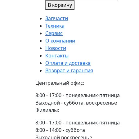
товара
В корзину
ТАРА
Ось
продольных
Запчасти
тяг
Техника
70-
Сервис
4605026
О компании
Master
Новости
Part
Контакты
Оплата и доставка
Возврат и гарантия
Центральный офис:
8:00 - 17:00 - понедельник-пятница
Выходной - суббота, воскресенье
Филиалы:
8:00 - 17:00 - понедельник-пятница
8:00 - 14:00 - суббота
Выходной воскресенье