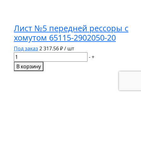
Лист №5 передней рессоры с
хомутом 65115-2902050-20
Под заказ
2 317.56
₽ / шт
Количество
-
+
товара
В корзину
Лист
№5
передней
рессоры
с
хомутом
65115-
2902050-
20