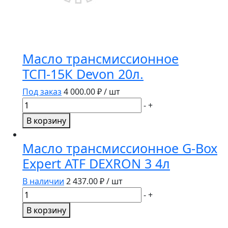
Масло трансмиссионное
ТСП-15К Devon 20л.
Под заказ
4 000.00
₽ / шт
Количество
-
+
товара
В корзину
Масло
трансмиссионное
Масло трансмиссионное G-Box
ТСП-15К
Expert ATF DEXRON 3 4л
Devon
20л.
В наличии
2 437.00
₽ / шт
Количество
-
+
товара
В корзину
Масло