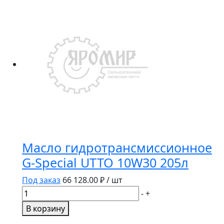
трансмиссионное
G-
Box
Expert
ATF
DEXRON
3
4л
Масло гидротрансмиссионное
G-Special UTTO 10W30 205л
Под заказ
66 128.00
₽ / шт
Количество
-
+
товара
В корзину
Масло