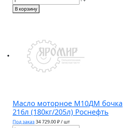
-
+
товара
В корзину
МАСЛО
МОТОРНОЕ
SNOWPOWER
5W30
4Л
Масло моторное М10ДМ бочка
216л (180кг/205л) Роснефть
Под заказ
34 729.00
₽ / шт